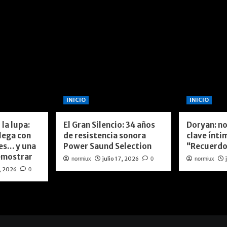
INICIO
INICIO
 la lupa:
El Gran Silencio: 34 años
Doryan: no
llega con
de resistencia sonora
clave ínti
es… y una
Power Saund Selection
“Recuerdo
emostrar
julio 17, 2026
normiux
0
normiux
8, 2026
0