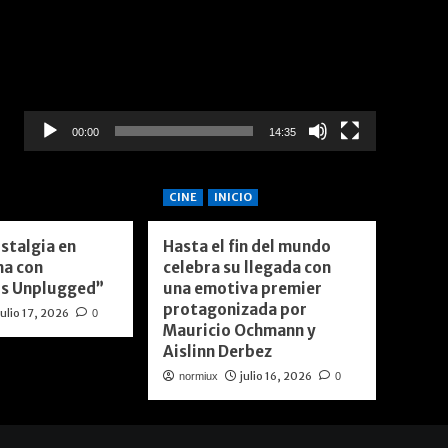
vídeo
00:00
14:35
CINE
INICIO
stalgia en
Hasta el fin del mundo
ma con
celebra su llegada con
s Unplugged”
una emotiva premier
protagonizada por
julio 17, 2026
0
Mauricio Ochmann y
Aislinn Derbez
julio 16, 2026
normiux
0