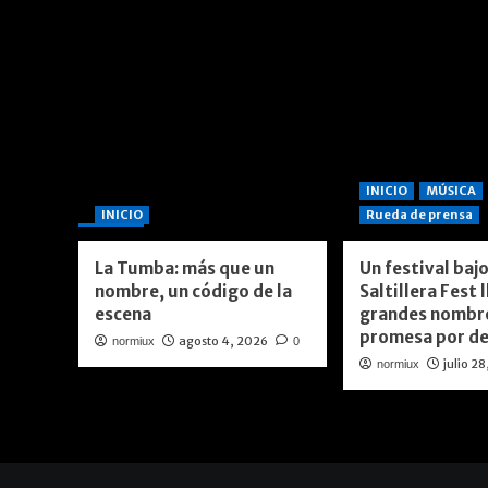
de
gran
polémica
INICIO
MÚSICA
Te pueden interesar
INICIO
Rueda de prensa
La Tumba: más que un
Un festival bajo
nombre, un código de la
Saltillera Fest 
escena
grandes nombr
promesa por d
agosto 4, 2026
normiux
0
julio 2
normiux